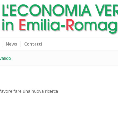
News
Contatti
valido
r favore fare una nuova ricerca