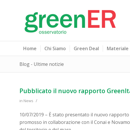
Home
Chi Siamo
Green Deal
Materiale
Blog - Ultime notizie
Pubblicato il nuovo rapporto GreenIt
/
in
News
10/07/2019 – È stato presentato il nuovo rapport
promosso in collaborazione con il Conai e Novamont,
del territorio e del mare.