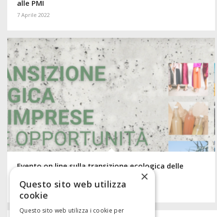
alle PMI
7 Aprile 2022
Evento on line sulla transizione ecologica delle
×
imprese organizzato da ART -ER.
Questo sito web utilizza
13 Dicembre 2021
cookie
Questo sito web utilizza i cookie per