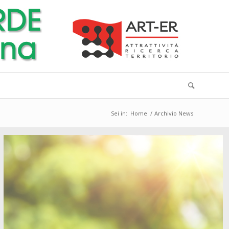
Sei in:
Home
/
Archivio News